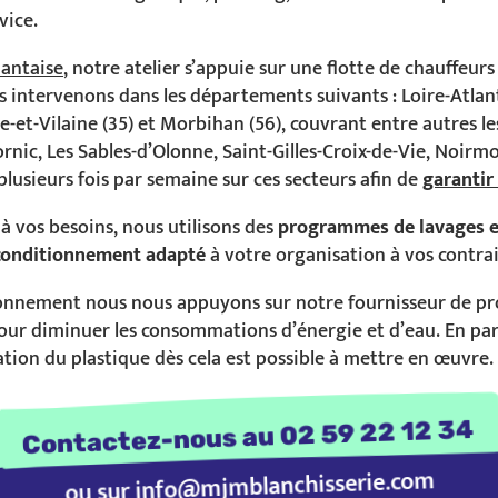
vice.
nantaise
, notre atelier s’appuie sur une flotte de chauffeur
s intervenons dans les départements suivants : Loire-Atlan
lle-et-Vilaine (35) et Morbihan (56), couvrant entre autres le
rnic, Les Sables-d’Olonne, Saint-Gilles-Croix-de-Vie, Noirmo
plusieurs fois par semaine sur ces secteurs afin de
garantir
 vos besoins, nous utilisons des
programmes de lavages e
conditionnement adapté
à votre organisation à vos contrai
onnement nous nous appuyons sur notre fournisseur de pro
our diminuer les consommations d’énergie et d’eau. En par
isation du plastique dès cela est possible à mettre en œuvre.
    Contactez-nous au 02 59 22 12 34    
info@mjmblanchisserie.com
ou sur