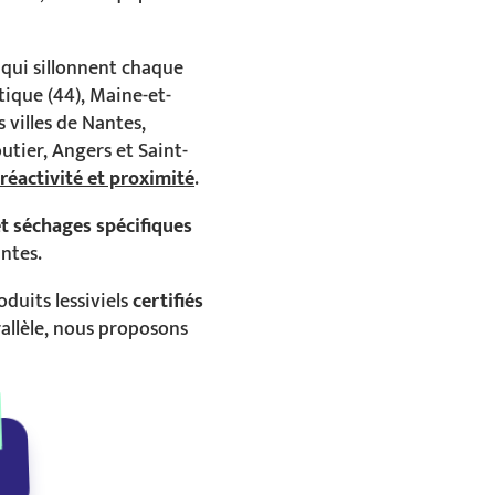
s qui sillonnent chaque
tique (44), Maine-et-
s villes de Nantes,
utier, Angers et Saint-
 réactivité et proximité
.
t séchages spécifiques
ntes.
duits lessiviels
certifiés
allèle, nous proposons