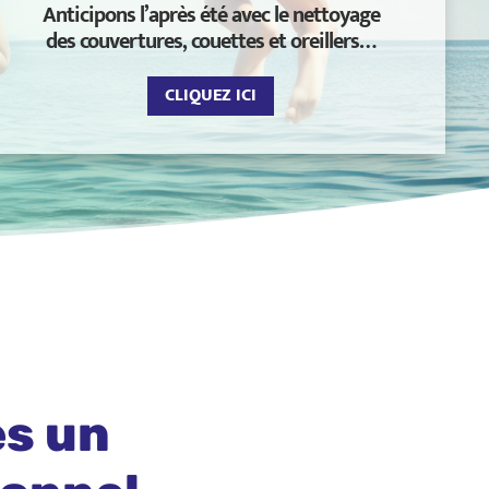
Anticipons l’après été avec le nettoyage
des couvertures, couettes et oreillers…
CLIQUEZ ICI
es un