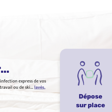
r…
sinfection express de vos
 travail ou de ski…
lavés,
Dépose
sur place