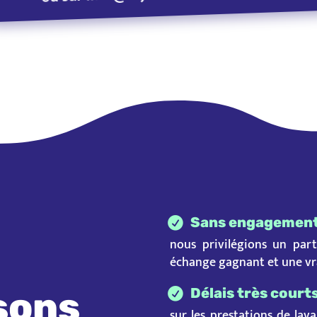
Sans engagemen
nous privilégions un part
échange gagnant et une vra
sons
Délais très court
sur les prestations de lav