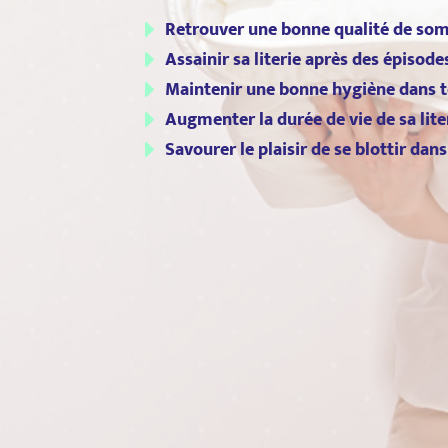
E
Retrouver une bonne qualité de so
E
Assainir sa literie après des épisode
E
Maintenir une bonne hygiène dans t
E
Augmenter la durée de vie de sa lite
E
Savourer le plaisir de se blottir dans