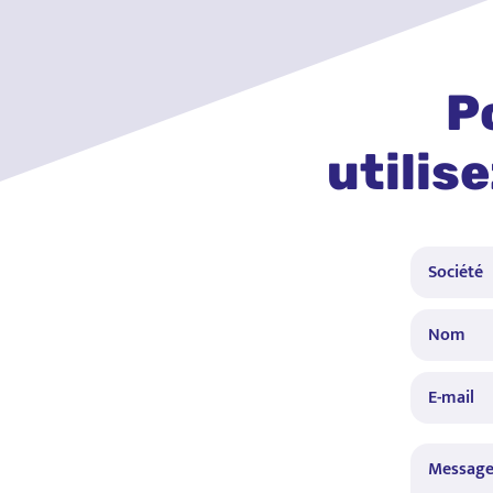
P
utilis