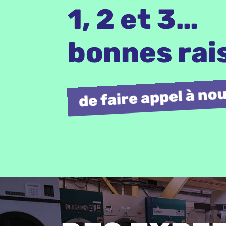
1, 2 et 3…
bonnes rai
de faire appel à no